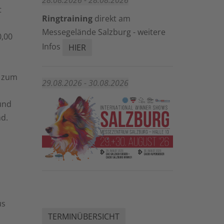
28.08.2026 - 28.08.2026
t
Ringtraining
direkt am
Messegelände Salzburg - weitere
,00
Infos
HIER
n zum
29.08.2026 - 30.08.2026
und
d.
us
TERMINÜBERSICHT