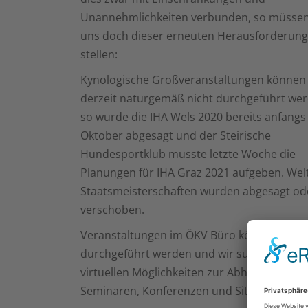
Unannehmlichkeiten verbunden, so müssen
uns doch dieser erneuten Herausforderun
stellen:
Kynologische Großveranstaltungen können
derzeit naturgemäß nicht durchgeführt wer
so wurde die IHA Wels 2020 bereits anfangs
Oktober abgesagt und der Steirische
Hundesportklub musste letzte Woche die
Planungen für IHA Graz 2021 aufgeben. Wel
Staatsmeisterschaften wurden abgesagt od
verschoben.
Veranstaltungen im ÖKV Büro können nicht
durchgeführt werden und wir suchen nach
virtuellen Möglichkeiten zur Abhaltung von
Seminaren, Konferenzen und Sitzungen.