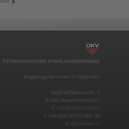
demie
ÖSTERREICHISCHER KYNOLOGENVERBAND
Eingetragener Verein in Österreich
Siegfried Marcus-Str. 7
A-2362 Biedermannsdorf
T:
+43-(0)2236/710 667
F: +43-(0)2236/710 667- 30
E:
office@oekv.at