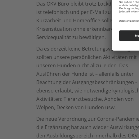
Das ÖKV Büro bleibt trotz Lockdown geöffn
ist telefonisch und per E-Mail zu erreichen.
Kurzarbeit und Homeoffice sollen helfen, di
Krisensituation ohne erkennbaren Verlust 
Servicequalität zu bewältigen.
Da es derzeit keine Betretungsverbote gibt,
sollten unsere persönlichen Aktivitäten mit
unseren Hunden nicht allzu leiden. Das
Ausführen der Hunde ist – allenfalls unter
Beachtung der Ausgangsbeschränkungen -
ebenso erlaubt, wie notwendige kynologisc
Aktivitäten: Tierarztbesuche, Abholen von
Welpen, Decken von Hunden usw.
Die neue Verordnung zur Corona-Pandemie
die Ergänzung hat auch wieder Auswirkung
den Ausbildungsbereich innerhalb des ÖKV.