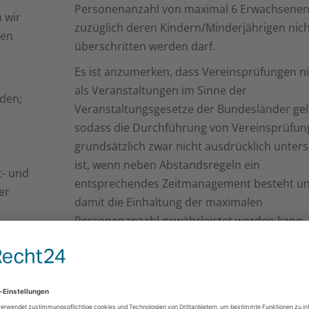
Personenanzahl von maximal 6 Erwachsene
 wir
zuzüglich deren Kindern/Minderjährigen nich
gen
überschritten werden darf.
Es ist anzumerken, dass Vereinsprüfungen n
als Veranstaltungen im Sinne der
den;
Veranstaltungsgesetze der Bundesländer gel
sodass die Durchführung von Vereinsprüfun
grundsätzlich zwar nicht ausdrücklich unters
ist, wenn neben Abstandsregeln ein
t- und
entsprechendes Zeitmanagement besteht u
er
damit die Einhaltung der maximalen
Personenanzahl gewährleistet werden kann.
das mit der Bestimmung, dass sich nur Pers
aus höchstens zwei Haushalten treffen dürfe
vereinbar ist, bleibt im Einzelfall zu entschei
Der ÖKV hebt vorübergehend die vierwöchig