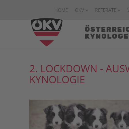
HOME
ÖKV
REFERATE
ÖSTERREI
KYNOLOG
2. LOCKDOWN - AUS
KYNOLOGIE