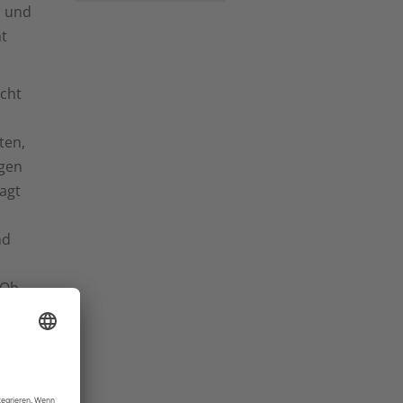
n und
t
icht
ten,
gen
agt
nd
 Ob
onen
n,
den.
e