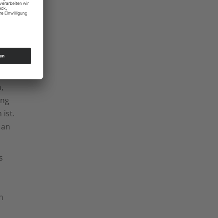
 soll
down
uch
,
ung
ist.
 an
s
h