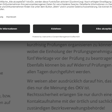
et und
Frist für die Einholung einer
Prüfungsgenehmigung auf, da die meisten
e
Vereine/Ortsgruppen derzeit die Prüfungen
an
voraussichtlich nicht durchführen können. Es
aber die Möglichkeit geben, nach dem Lock
in den Wintermonaten (je nach Witterung) a
kurzfristig Prüfungen organisieren zu können
wobei die Einholung der Prüfungsgenehmig
fünf Werktage vor der Prüfung zu beantragen 
Ebenfalls können bis auf Widerruf Prüfungen
allen Tagen durchgeführt werden.
he
Wir weisen aber ausdrücklich darauf hin, das
dies nur die Meinung des ÖKV ist.
Rechtssicherheit erlangen Sie nur durch eine
, bzw.
Kontaktaufnahme mit der örtlich und sachlic
en auf
zuständigen Bezirksverwaltungsbehörde!