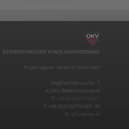
ÖSTERREICHISCHER KYNOLOGENVERBAND
Eingetragener Verein in Österreich
Siegfried Marcus-Str. 7
A-2362 Biedermannsdorf
T:
+43-(0)2236/710 667
F: +43-(0)2236/710 667- 30
E:
office@oekv.at