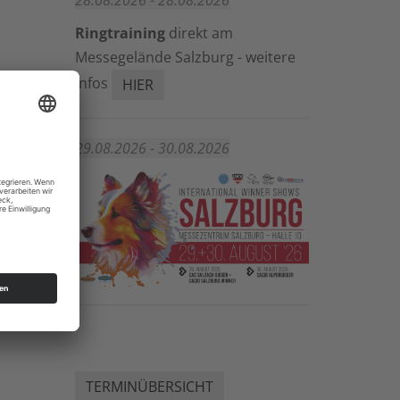
28.08.2026 - 28.08.2026
Ringtraining
direkt am
Messegelände Salzburg - weitere
Infos
HIER
29.08.2026 - 30.08.2026
TERMINÜBERSICHT