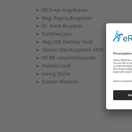
KR Erwin Angelbauer
Mag. Regina Bregenzer
Dr. Irene Bruckner
Gottfried Just
Abg.z.NR Dietmar Keck
Oberst Otto Koppitsch MSD
KR Mf. Leopold Kovanda
Hannes Loidl
Georg Sticha
Günter Wonisch