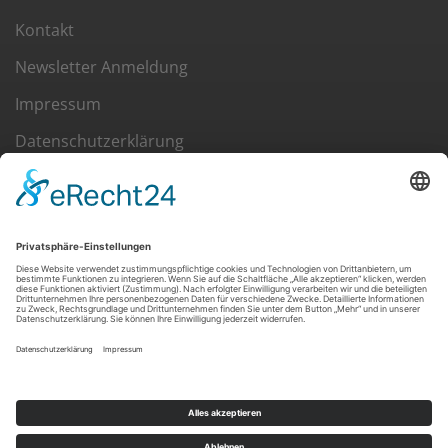
Kontakt
Newsletter Anmeldung
Impressum
Datenschutzerklärung
Cookie-Einstellungen
ÖSTERREICHISCHER KYNOLOGENVERBAND
Eingetragener Verein in Österreich
Siegfried Marcus-Str. 7
A-2362 Biedermannsdorf
T:
+43-(0)2236/710 667