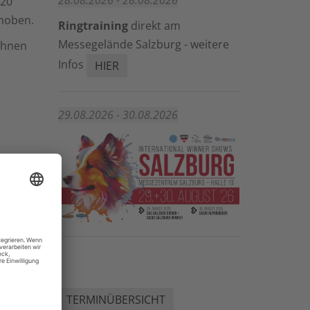
28.08.2026 - 28.08.2026
020
hoben.
Ringtraining
direkt am
Messegelände Salzburg - weitere
Ihnen
Infos
HIER
29.08.2026 - 30.08.2026
,
um-
n.html
TERMINÜBERSICHT
W)