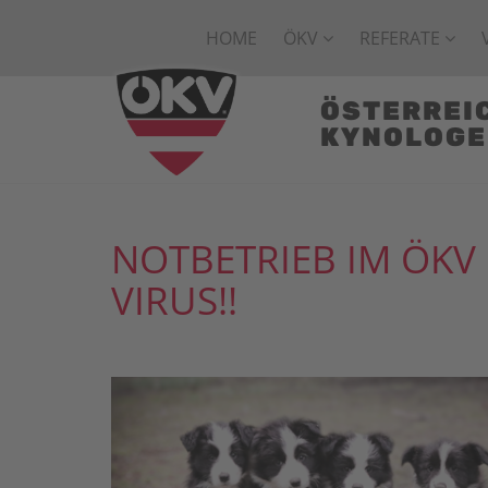
HOME
ÖKV
REFERATE
ÖSTERREI
KYNOLOG
NOTBETRIEB IM ÖK
VIRUS!!