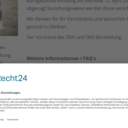
Bürogebäude vorläufig bis inklusive 13. April 2
abgesagt beziehungsweise werden diese versc
Wir danken für Ihr Verständnis und wünschen 
gesund zu bleiben.
Der Vorstand des ÖKV und ÖKV Büroleitung
hen
itung
Weitere Informationen / FAQ's
ig
Bundesministerium für Soziales, Gesundheit
Pflege und Konsumentenschutz (BMSGPK)
 zu
Corona und Heimtiere:
sen
onzeiten
https://www.sozialministerium.at/Informationen-z
Coronavirus/Coronavirus---Haeufig-gestellte-Frage
Veterinärmedizinische Universität Wien (VU