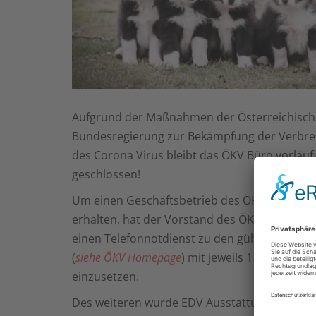
Aufgrund der Maßnahmen der Österreichisc
Bundesregierung zur Bekämpfung der Verbre
des Corona Virus bleibt das ÖKV Büro vorläuf
geschlossen!
Um einen Geschäftsbetrieb des ÖKV aufrecht
erhalten, hat der Vorstand des ÖKV beschlos
einen Telefonnotdienst zu den gültigen Telef
(
siehe ÖKV Homepage
) mit jeweils 1 Mitarbeiter
einzusetzen.
Des weiteren wurde EDV Ausstattung an die