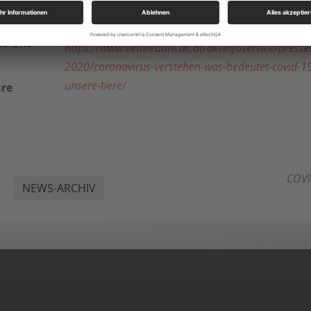
nd ihre
Interview mit Univ. Prof. Dr. E. Nowotny (Virolo
. Sie
des ÖKV
https://www.vetmeduni.ac.at/de/infoservice/press
2020/coronavirus-verstehen-was-bedeutet-covid-19
unsere-tiere/
hre
COVI
NEWS-ARCHIV